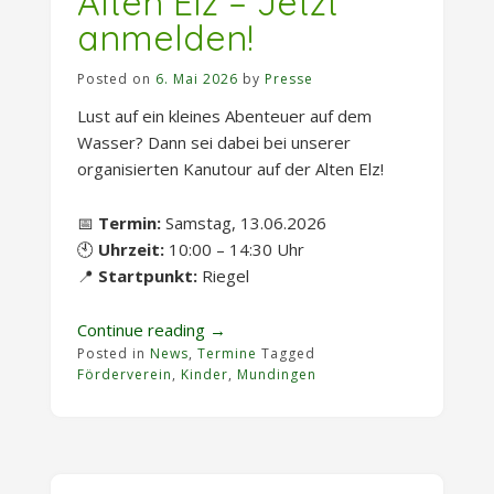
Alten Elz – Jetzt
anmelden!
Posted on
6. Mai 2026
by
Presse
Lust auf ein kleines Abenteuer auf dem
Wasser? Dann sei dabei bei unserer
organisierten Kanutour auf der Alten Elz!
📅
Termin:
Samstag, 13.06.2026
🕙
Uhrzeit:
10:00 – 14:30 Uhr
📍
Startpunkt:
Riegel
„Kanutour
Continue reading
→
Posted in
News
,
Termine
auf
Tagged
Förderverein
,
Kinder
,
Mundingen
der
Alten
Elz
–
Jetzt