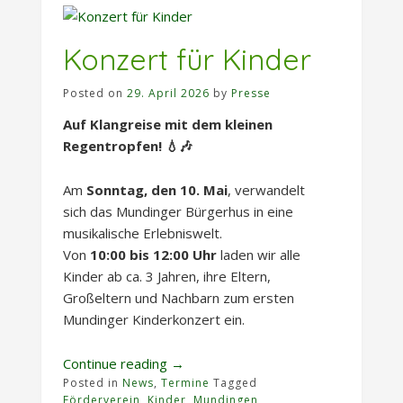
anmelden!“
Konzert für Kinder
Posted on
29. April 2026
by
Presse
Auf Klangreise mit dem kleinen
Regentropfen! 💧🎶
Am
Sonntag, den 10. Mai
, verwandelt
sich das Mundinger Bürgerhus in eine
musikalische Erlebniswelt.
Von
10:00 bis 12:00 Uhr
laden wir alle
Kinder ab ca. 3 Jahren, ihre Eltern,
Großeltern und Nachbarn zum ersten
Mundinger Kinderkonzert ein.
„Konzert
Continue reading
→
Posted in
News
,
Termine
für
Tagged
Förderverein
,
Kinder
,
Mundingen