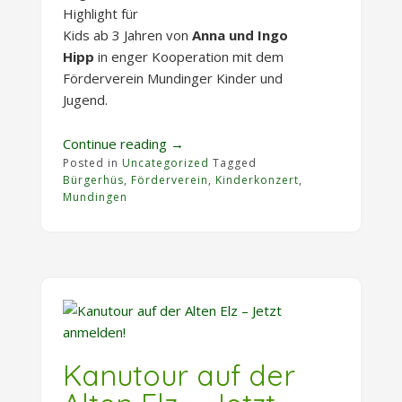
Highlight für
Kids ab 3 Jahren von
Anna und Ingo
Hipp
in enger Kooperation mit dem
Förderverein Mundinger Kinder und
Jugend.
„Kinderkonzert
Continue reading
→
Posted in
Uncategorized
in
Tagged
Bürgerhüs
,
Förderverein
,
Kinderkonzert
,
Mundingen
Mundingen
findet
großen
Anklang“
Kanutour auf der