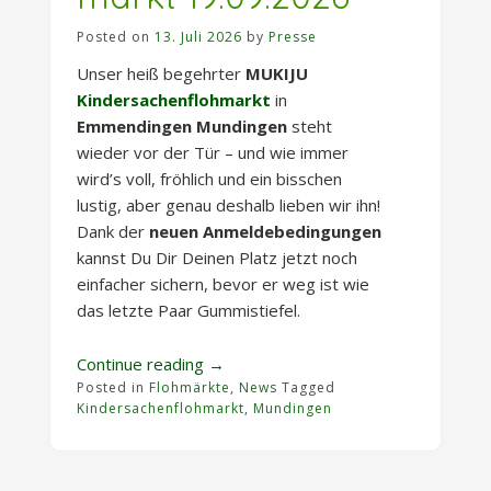
Posted on
13. Juli 2026
by
Presse
Unser heiß begehrter
MUKIJU
Kindersachenflohmarkt
in
Emmendingen Mundingen
steht
wieder vor der Tür – und wie immer
wird’s voll, fröhlich und ein bisschen
lustig, aber genau deshalb lieben wir ihn!
Dank der
neuen Anmeldebedingungen
kannst Du Dir Deinen Platz jetzt noch
einfacher sichern, bevor er weg ist wie
das letzte Paar Gummistiefel.
„Kindersachenflohmarkt
Continue reading
→
Posted in
Flohmärkte
19.09.2026“
,
News
Tagged
Kindersachenflohmarkt
,
Mundingen