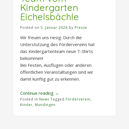
Kindergarten
Eichelsbächle
Posted on
5. Januar 2026
by
Presse
Wir freuen uns riesig: Durch die
Unterstützung des Fördervereins hat
das Kindergartenteam neue T-Shirts
bekommen!
Bei Festen, Ausflügen oder anderen
öffentlichen Veranstaltungen sind wir
damit künftig gut zu erkennen.
„T-
Continue reading
→
Posted in
News
Tagged
Shirts
Förderverein
,
Kinder
,
Mundingen
für
das
Team
vom