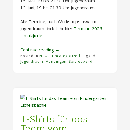
15. Mai, 19 bis 21.30 Uhr Jugendraum
12. Juni, 19 bis 21.30 Uhr Jugendraum
Alle Termine, auch Workshops usw. im
Jugendraum findet Ihr hier
Termine 2026
– mukiju.de
„Neue
Continue reading
→
Posted in
News
,
Uncategorized
Spieleabende
Tagged
Jugendraum
,
Mundingen
,
Spieleabend
im
Jugendraum“
T-Shirts für das
Team vom