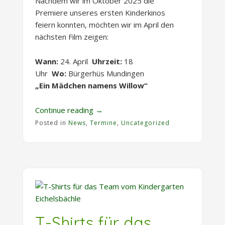
Nachdem wir im Oktober 2025 die
Premiere unseres ersten Kinderkinos
feiern konnten, möchten wir im April den
nächsten Film zeigen:
Wann:
24. April
Uhrzeit:
18
Uhr
Wo:
Bürgerhüs Mundingen
„Ein Mädchen namens Willow“
„Kinderkino
Continue reading
→
in
Posted in
News
,
Termine
,
Uncategorized
Mundingen“
T-Shirts für das