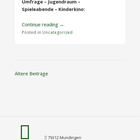
Umfrage – Jugendraum –
Spieleabende – Kinderkino:
„Mukiju-
Continue reading
→
Newsletter
Posted in
Uncategorized
vom
04.07.25“
Beitragsnavigation
Ältere Beiträge
79312 Mundingen