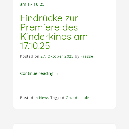
Eindrücke zur
Premiere des
Kinderkinos am
17.10.25
Posted on
27. Oktober 2025
by
Presse
„Eindrücke
Continue reading
→
zur
Premiere
des
Posted in
News
Tagged
Grundschule
Kinderkinos
am
17.10.25“