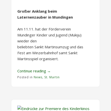
Großer Anklang beim
Laternenzauber in Mundingen
Am 11.11. hat der Förderverein
Mundinger Kinder und Jugend (Mukiju)
wieder den
beliebten Sankt Martinsumzug und das
Fest am Winzerbahnhof samt Sankt
Martinsspiel organisiert.
„St.
Continue reading
→
Martin
Posted in
News
,
St. Martin
in
Mundingen
11.11.2025“