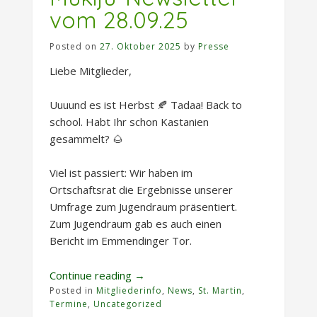
vom 28.09.25
Posted on
27. Oktober 2025
by
Presse
Liebe Mitglieder,
Uuuund es ist Herbst 🍂 Tadaa! Back to
school. Habt Ihr schon Kastanien
gesammelt? 🌰
Viel ist passiert: Wir haben im
Ortschaftsrat die Ergebnisse unserer
Umfrage zum Jugendraum präsentiert.
Zum Jugendraum gab es auch einen
Bericht im Emmendinger Tor.
„Mukiju-
Continue reading
→
Posted in
Mitgliederinfo
Newsletter
,
News
,
St. Martin
,
Termine
,
Uncategorized
vom