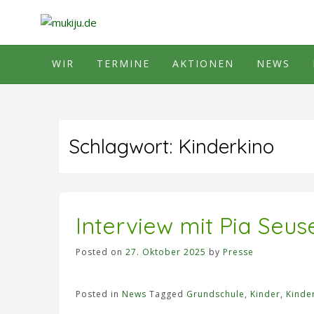
Skip
to
content
WIR
TERMINE
AKTIONEN
NEWS
Schlagwort:
Kinderkino
Interview mit Pia Seu
Posted on
27. Oktober 2025
by
Presse
Posted in
News
Tagged
Grundschule
,
Kinder
,
Kinde