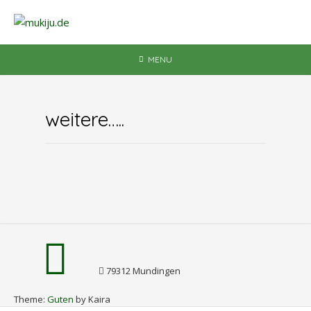
Skip
to
content
MENU
weitere…..
79312 Mundingen
Theme:
Guten
by Kaira